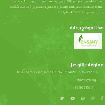
ثابت الأهلية في مصر عام 2012، وهي مؤسسة تنموية غير ربحية، ذات شخصية
اعتبارية مستقلة، تسعى لبناء الإنسان والمجتمع، وانتقلت إلى تُركيا حيث سُجِّلت
رسمياً فيها برقم: 103\195-34 عام 2013.
هذا الموقع برعاية
معلومات التواصل
Hırka-i Şerif, Akşemsettin Cd. No:62, 34091 Fatih/İstanbul
info@zeyd.org
+963965855171