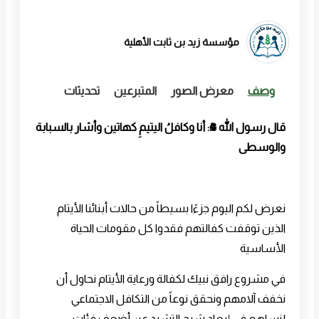
مؤسسة زيد بن ثابت الأهلية
وصف
معرض الصور
المتبرعين
تحديثات
قال رسول الله ﷺ: أنا وكافلُ اليتيمِ كهاتين وأشار بالسبابة
والوسطى
نعرض لكم اليوم جزءًا بسيطاً من حالات أبنائنا الأيتام
الذين توقفت كفالتهم فقدوا كل مقومات الحياة
الأساسية
في مشروع رافق نبيك لكفالة ورعاية الأيتام نحاول أن
نخفف آلامهم ونحقق نوعاً من التكافل الاجتماعي
لنساهم في إبعاد شبح التشرد عن أضعف فئات