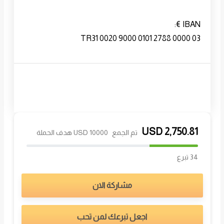
IBAN €:
TR31 0020 9000 0101 2788 0000 03
USD
2,750.81
تم الجمع
10000 USD هدف الحملة
34 تبرع
مشاركة الان
اجعل تبرعك لمن تحب