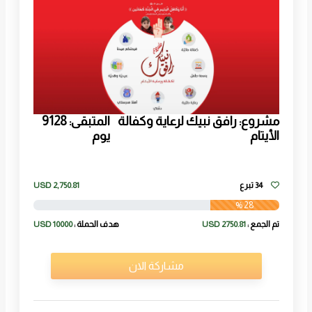
مشروع: رافق نبيك لرعاية وكفالة
المتبقى:
9128
الأيتام
يوم
34 تبرع
2,750.81
USD
28 %
تم الجمع :
2750.81 USD
هدف الحملة :
10000 USD
مشاركة الان