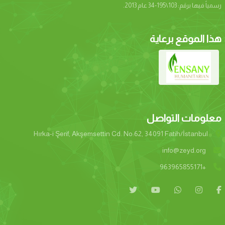
رسمياً فيها برقم: 103\195-34 عام 2013.
هذا الموقع برعاية
معلومات التواصل
Hırka-i Şerif, Akşemsettin Cd. No:62, 34091 Fatih/İstanbul
info@zeyd.org
+963965855171