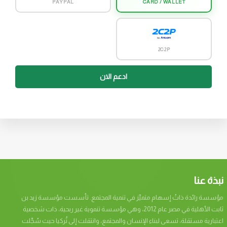
PAYPAL
CARD / WALLET
2C2P
ادعم الان
نبذة عنا
مؤسسة رائدة ذاتُ إسهام متميِّز في تنمية المجتمع. تأسست مؤسسة زيد بن
ثابت الأهلية في مصر عام 2012، وهي مؤسسة تنموية غير ربحية، ذات شخصية
اعتبارية مستقلة، تسعى لبناء الإنسان والمجتمع، وانتقلت إلى تُركيا حيث سُجِّلت